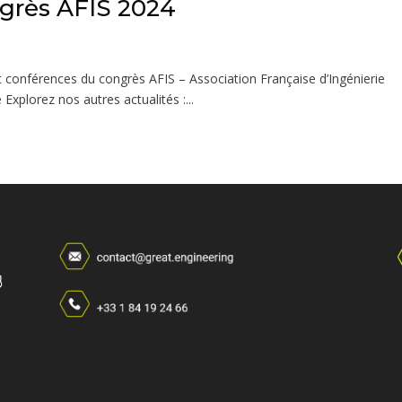
rès AFIS 2024
t conférences du congrès AFIS – Association Française d’Ingénierie
Explorez nos autres actualités :...