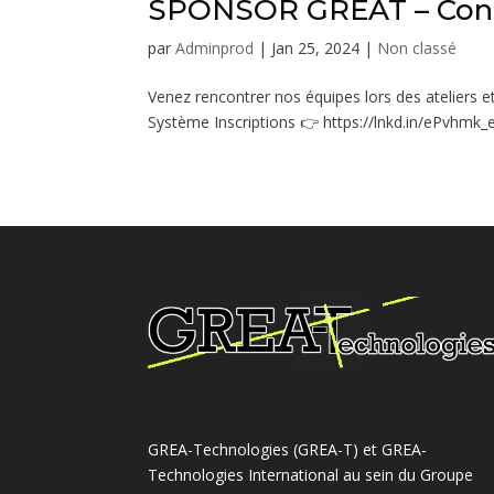
SPONSOR GREAT – Cong
par
Adminprod
|
Jan 25, 2024
|
Non classé
Venez rencontrer nos équipes lors des ateliers e
Système Inscriptions 👉 https://lnkd.in/ePvhmk_e 
GREA-Technologies (GREA-T) et GREA-
Technologies International au sein du Groupe