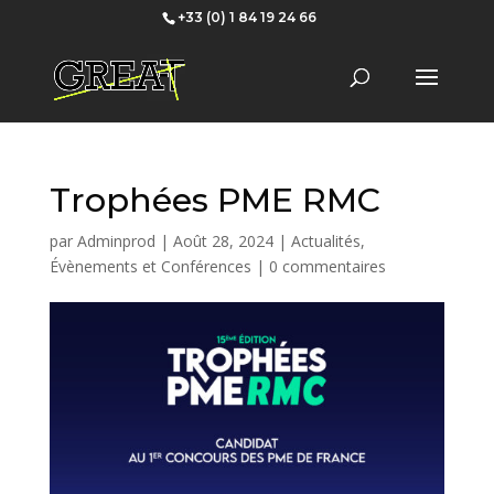
+33 (0) 1 84 19 24 66
Trophées PME RMC
par
Adminprod
|
Août 28, 2024
|
Actualités
,
Évènements et Conférences
|
0 commentaires